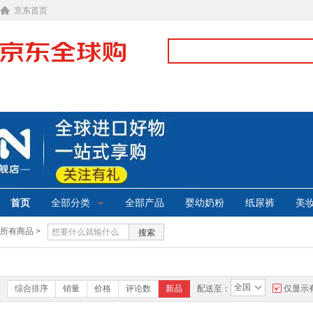
京东首页
首页
全部分类
全部产品
婴幼奶粉
纸尿裤
美
所有商品 >
搜索
全国
综合排序
销量
价格
评论数
新品
配送至：
仅显示