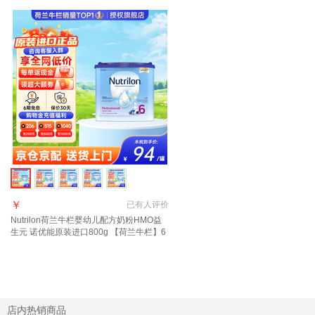
￥
已有
人评价
Nutrilon荷兰牛栏婴幼儿配方奶粉HMO益
生元 诺优能原装进口800g 【荷兰牛栏】6
段(3岁以上) 400g 1罐 27年3月-7月
店内热销商品