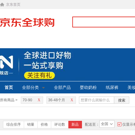
京东首页
首页
全部分类
全部产品
婴幼奶粉
纸尿裤
美
所有商品 >
70-90
X
36-48个月
X
搜索
全国
综合排序
销量
价格
评论数
新品
配送至：
仅显示