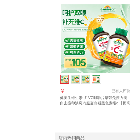
￥
已有
人评价
健美生维生素c片VC咀嚼片增强免疫力美
白去痘印淡斑内服变白褪黑色素维c 【提高
免疫】高含量维C120粒+叶黄素 45粒*1瓶
店内热销商品