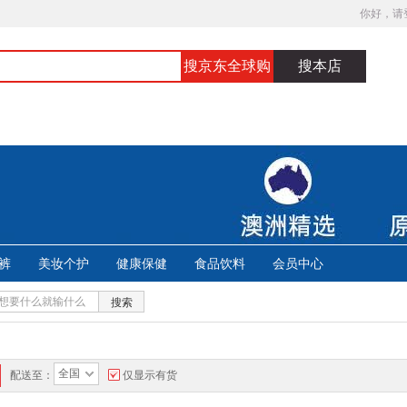
你好，请
搜京东全球购
搜本店
裤
美妆个护
健康保健
食品饮料
会员中心
搜索
全国
配送至：
仅显示有货