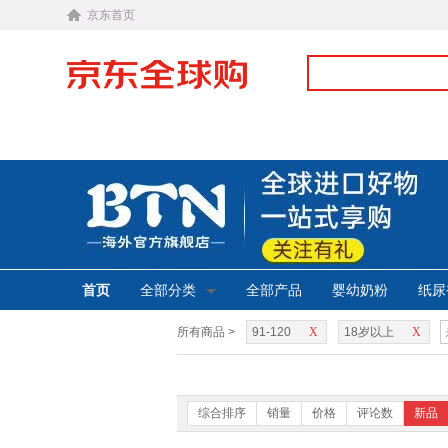
京东首页
首页
全部分类
全部产品
婴幼奶粉
纸尿
所有商品 >
91-120
X
18岁以上
X
综合排序
销量
价格
评论数
新品