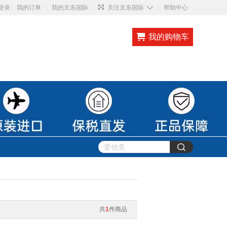
◇
登录
我的订单
我的京东国际
关注京东国际
帮助中心
我的购物车
共
1
件商品