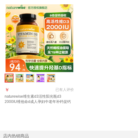
￥
已有
人评价
naturewise维生素d3活性阳光瓶d3
2000IU维他命d成人孕妇中老年补钙促钙
吸收 【2000IU】大众摄入量 日常补充 90
粒*1瓶
店内热销商品