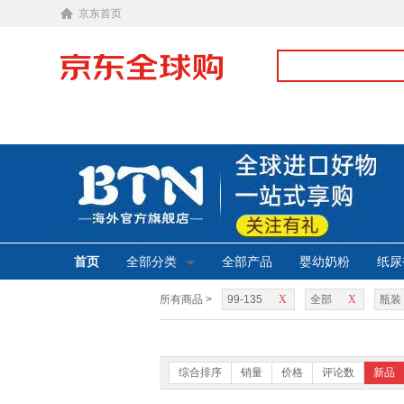
京东首页
首页
全部分类
全部产品
婴幼奶粉
纸尿
所有商品 >
99-135
X
全部
X
瓶装
综合排序
销量
价格
评论数
新品