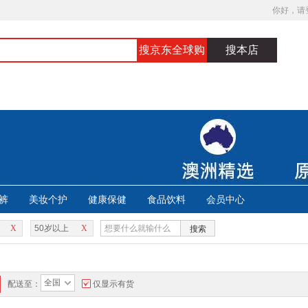
你好，请
搜京东全球购
搜本店
裤
美妆个护
健康保健
食品饮料
会员中心
X
50岁以上
X
搜索
全国
配送至：
仅显示有货