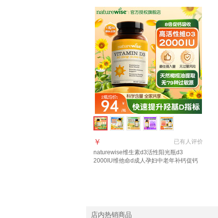
￥
已有
人评价
naturewise维生素d3活性阳光瓶d3
2000IU维他命d成人孕妇中老年补钙促钙
吸收 【2000IU】大众摄入量 日常补充 90
粒*1瓶
店内热销商品