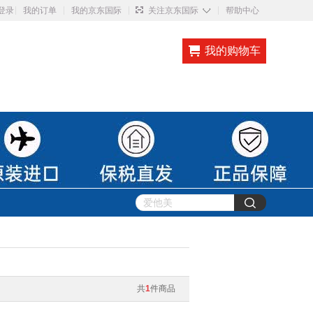
◇
登录
我的订单
我的京东国际
关注京东国际
帮助中心
我的购物车
共
1
件商品