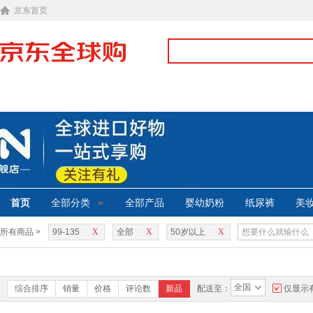
京东首页
首页
全部分类
全部产品
婴幼奶粉
纸尿裤
美
所有商品 >
99-135
X
全部
X
50岁以上
X
全国
综合排序
销量
价格
评论数
新品
配送至：
仅显示