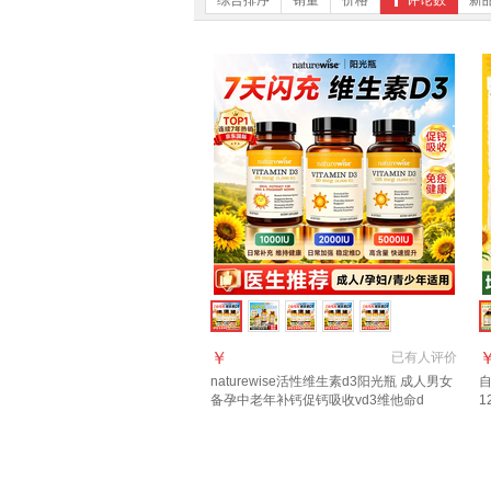
综合排序
销量
价格
评论数
新
￥
已有
人评价
naturewise活性维生素d3阳光瓶 成人男女
自
备孕中老年补钙促钙吸收vd3维他命d
1
【5000IU- 360粒*1瓶 】成人/快速补充VD
性
2