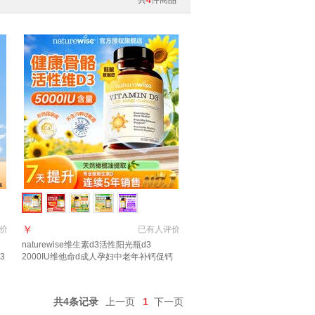
共
4
件商品
￥
价
已有
人评价
naturewise维生素d3活性阳光瓶d3
3
2000IU维他命d成人孕妇中老年补钙促钙
吸收 【5000IU】羟基d<20ng 90粒*1瓶
共4条记录
上一页
1
下一页