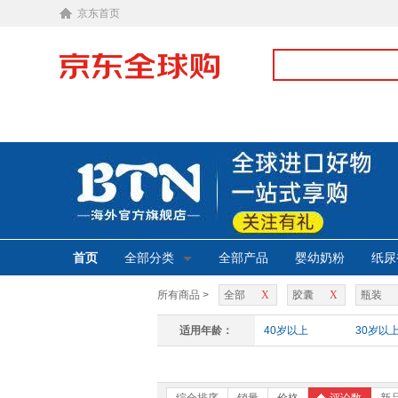
京东首页
首页
全部分类
全部产品
婴幼奶粉
纸尿
所有商品 >
全部
X
胶囊
X
瓶装
适用年龄：
40岁以上
30岁以