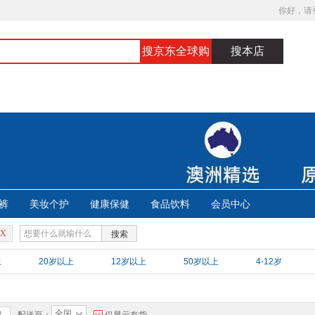
你好，请
搜京东全球购
搜本店
裤
美妆个护
健康保健
食品饮料
会员中心
X
搜索
上
20岁以上
12岁以上
50岁以上
4-12岁
全国