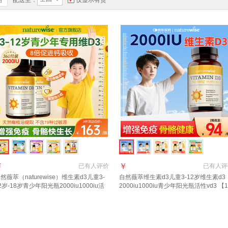
品
配送至：
仅显示有货
￥
￥
已有
人评价
已有
人评
然薇萃（naturewise）维生素d3儿童3-
自然薇萃维生素d3儿童3-12岁维生素d3
2岁-18岁青少年阳光瓶2000iu1000iu活
2000iu1000iu青少年阳光瓶活性vd3 【1
vd3补钙 【囤货周期装 高效补充】
岁以上】2000IU 90粒*1瓶
000iu 360粒*2瓶