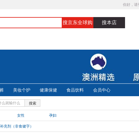
你好，请
搜京东全球购
搜本店
裤
美妆个护
健康保健
食品饮料
会员中心
搜索
女性
孕妇
补充剂（非食健字）