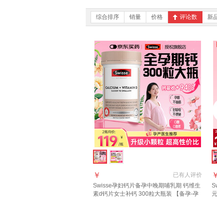
综合排序
销量
价格
评论数
新
￥
已有
人评价
Swisse孕妇钙片备孕中晚期哺乳期 钙维生
S
素d钙片女士补钙 300粒大瓶装 【备孕-孕
期-哺乳钙】 300粒*1瓶
高