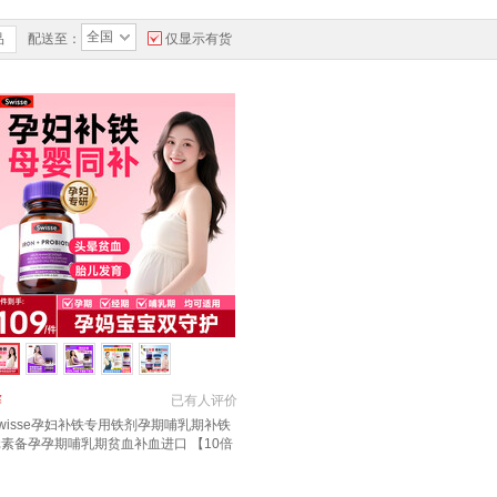
全国
品
配送至：
仅显示有货
￥
已有
人评价
wisse孕妇补铁专用铁剂孕期哺乳期补铁
元素备孕孕期哺乳期贫血补血进口 【10倍
效补铁】 30粒*1瓶 孕妇专用补铁片