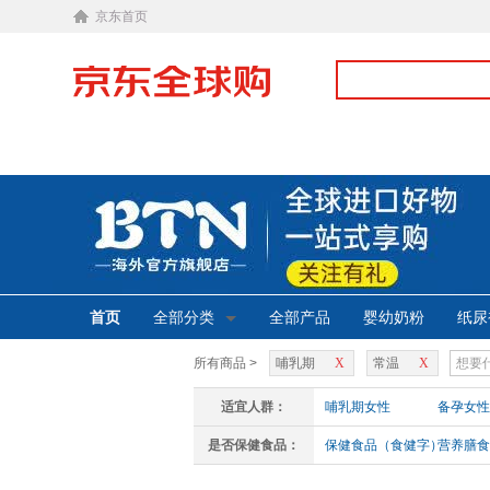
京东首页
首页
全部分类
全部产品
婴幼奶粉
纸尿
所有商品 >
哺乳期
X
常温
X
适宜人群：
哺乳期女性
备孕女性
是否保健食品：
保健食品（食健字）
营养膳食