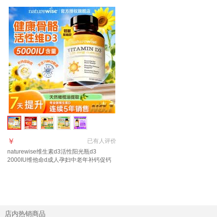
￥
已有
人评价
naturewise维生素d3活性阳光瓶d3
2000IU维他命d成人孕妇中老年补钙促钙
吸收 【5000IU】羟基d<20ng 90粒*1瓶
店内热销商品