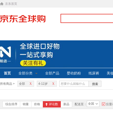
京东首页
首页
全部分类
全部产品
婴幼奶粉
纸尿裤
美
所有商品 >
全部
X
4-12岁
X
搜索
全国
综合排序
销量
价格
评论数
新品
配送至：
仅显