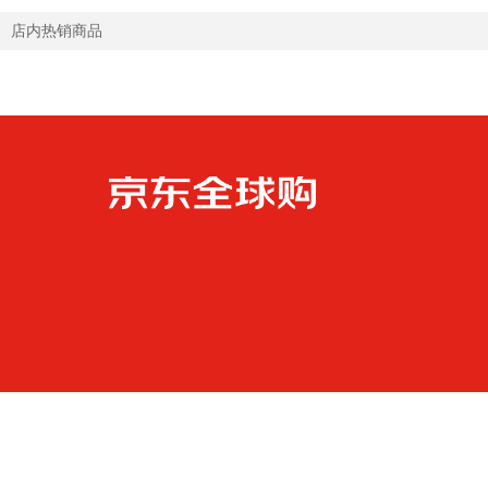
店内热销商品