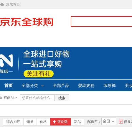
京东首页
首页
全部分类
全部产品
婴幼奶粉
纸尿裤
美
所有商品 >
搜索
全国
综合排序
销量
价格
评论数
新品
配送至：
仅显