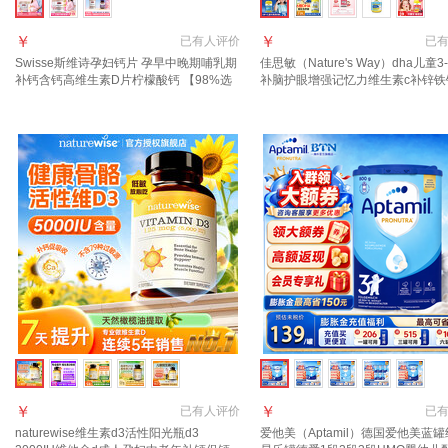
￥
￥
已有
人评价
已
Swisse斯维诗孕妇钙片 孕早中晚期哺乳期
佳思敏（Nature's Way）dha儿童3-
补钙含钙高维生素D片柠檬酸钙 【98%选
补脑护眼增强记忆力维生素c补锌铁
升级小颗粒】 300粒*1瓶 推荐2瓶省20
素护眼 【学习护眼】叶黄素 50粒*
￥
￥
已有
人评价
已
naturewise维生素d3活性阳光瓶d3
爱他美（Aptamil）德国爱他美蓝