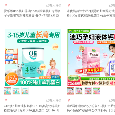
￥
￥
已有
人评价
已
爱乐维dha孕妇藻油dha软胶囊孕妇专用备
诺优能荷兰牛栏2段婴幼儿童配方成
孕孕期哺乳期补充营养 备孕-孕期12周 超
粉800g 诺优能原装进口 荷兰牛栏3
活性叶酸1段 30粒*1盒
800g 3罐
￥
￥
已有
人评价
已
Oli6澳6儿童成长奶粉3-6-15岁高钙纯羊奶
迪巧孕妇液体钙小粉条K2孕妇钙片
粉倍吸收叶黄素DHA澳洲进口 含DHA+叶
钙不便秘柠檬酸钙全孕期补钙 【升级
黄素 1罐800g
0蔗糖0添加】孕妇液体钙 20条*1盒