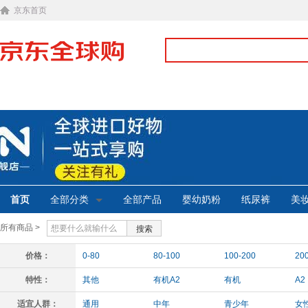
京东首页
首页
全部分类
全部产品
婴幼奶粉
纸尿裤
美
所有商品 >
搜索
价格：
0-80
80-100
100-200
20
特性：
其他
有机A2
有机
A2
适宜人群：
通用
中年
青少年
女