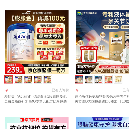
￥
￥
已有
人评价
已
爱他美（Aptamil）德爱白金1段德国爱他
迪巧液体钙氨糖软骨素钙片中老年
美白金版pre 含HMO婴幼儿配方奶粉原装
关节维D美国原装进口0添加 【10
进口 pre段2罐【详情页领大额券丨官方授
1条速缓痛】液体氨糖 20条*1盒
权 假一罚万】