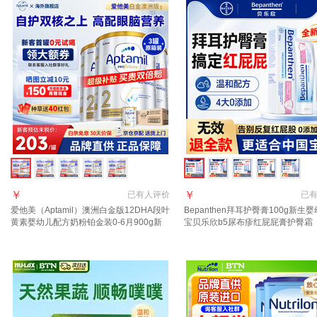
￥
￥
已有
人评价
已
爱他美（Aptamil）澳洲白金版12DHA段叶
Bepanthen拜耳护臀膏100g新生
黄素婴幼儿配方奶粉铂金装0-6月900g新
宝贝乐欣b5尿布疹红屁屁膏护臀霜 
西兰 2段 800g 3罐 【冲1000返40叠大额
比之选】护臀膏100g*2支
券】