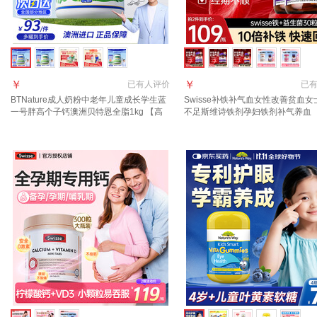
￥
￥
已有
人评价
已
BTNature成人奶粉中老年儿童成长学生蓝
Swisse补铁补气血女性改善贫血女
一号胖高个子钙澳洲贝特恩全脂1kg 【高
不足斯维诗铁剂孕妇铁剂补气养血 
钙高蛋白 】贝特恩全脂1kg
调理 好气色 】到手109/瓶 30粒*2
片