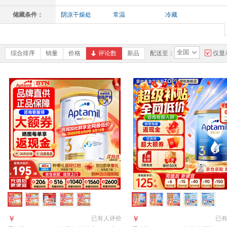
成人通用
哺乳期女性
失眠人群
免
储藏条件：
阴凉干燥处
常温
冷藏
成人
儿童
无基础病人群
全
全国
综合排序
销量
价格
评论数
新品
配送至：
仅显
￥
￥
已有
人评价
已