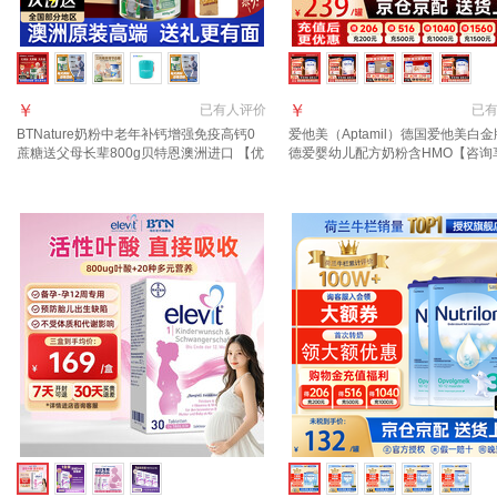
￥
￥
已有
人评价
已
BTNature奶粉中老年补钙增强免疫高钙0
爱他美（Aptamil）德国爱他美白金
蔗糖送父母长辈800g贝特恩澳洲进口 【优
德爱婴幼儿配方奶粉含HMO【咨询
质奶源】中老年高钙营养奶粉800g
价】 2段1罐 【询客服领大额券】 
27.9