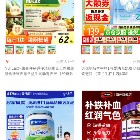
￥
￥
已有
人评价
已
NU·Lax乐康膏便秘通便清肠排毒天然果蔬
诺优能荷兰牛栏1段婴幼儿奶粉 诺
膳食纤维养颜含益生元肠胃养护 【经典款
装进口 【荷兰牛栏】2段3罐
推荐3盒】乐康膏 500g*1盒