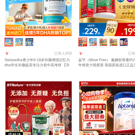
￥
￥
已有
人评价
已
Swissedha青少年6-18岁补脑增强记忆力
益节（Move Free） 氨糖软骨素
dha学生补脑提高专注力初中高考研 【升
年维骨力骨胶原 美国原装进口正品
学备考/高考/考编/考研】8倍dha60粒
【3瓶均价199】绿瓶 120粒*1瓶