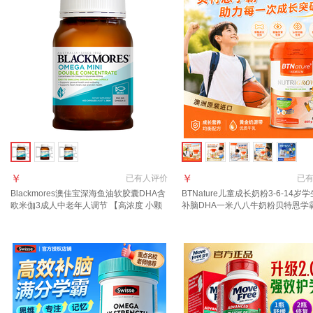
￥
￥
已有
人评价
已
Blackmores澳佳宝深海鱼油软胶囊DHA含
BTNature儿童成长奶粉3-6-14岁
欧米伽3成人中老年人调节 【高浓度 小颗
补脑DHA一米八八牛奶粉贝特恩学霸
粒】效期27年5月 400粒*1瓶
食厌食】全营养1罐*800g