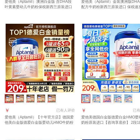
爱他美（Aptamil）澳洲白金版 含DHA段
爱他美（Aptamil）金装澳洲版DH
叶黄素婴幼儿牛奶粉保税新西兰原装进口
配方牛奶粉新西兰原装进口 保税速
3段1罐【领劵抄底价 晒单叠享返现】效期
询新客礼+首罐0元试喝】3段1罐 效
28年4月
年11月
￥
￥
已有
人评价
已
爱他美（Aptamil）【十年官方店】德国爱
爱他美德国白金版德爱白金HMO婴
他美白金版德爱白金版婴幼儿HMO牛奶粉
奶粉原装进口【咨询享底价】 2段1罐
800g pre段1罐【入群至高返110】 效期
年1月 【晒图+种草返60元】
28年2月