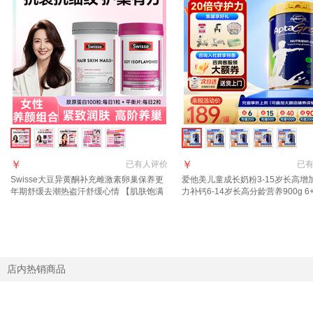
￥
￥
已有
人评价
已
Swisse大豆异黄酮补充雌激素卵巢保养更
爱他美儿童成长奶粉3-15岁长高增
年期舒缓去潮热盗汗舒缓心情 【肌肤饱满
力补钙6-14岁长高分龄营养900g 6+
紧致】胶原蛋白 100粒*1瓶 +大豆异黄酮
罐【询客服领券更优惠】27年6月
店内热销商品