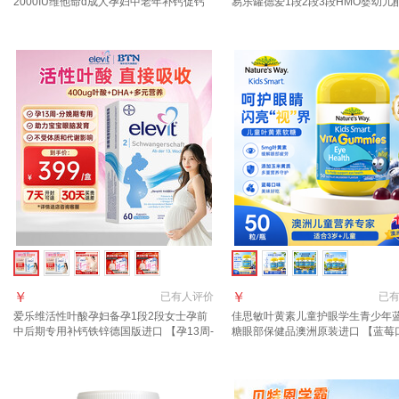
2000IU维他命d成人孕妇中老年补钙促钙
易乐罐德爱1段2段3段HMO婴幼儿
吸收 【5000IU】羟基d<20ng 90粒*1瓶
粉800g 3段1罐【入社群享好礼】 至
月
￥
￥
已有
人评价
已
爱乐维活性叶酸孕妇备孕1段2段女士孕前
佳思敏叶黄素儿童护眼学生青少年
中后期专用补钙铁锌德国版进口 【孕13周-
糖眼部保健品澳洲原装进口 【蓝莓
分娩 含dha】2段叶酸 60粒*1盒
利护眼】叶黄素 50粒*1瓶