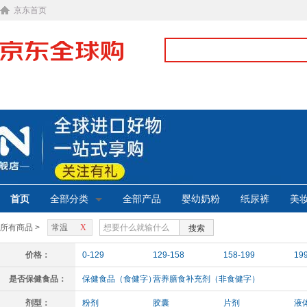
京东首页
首页
全部分类
全部产品
婴幼奶粉
纸尿裤
美
所有商品 >
常温
X
搜索
价格：
0-129
129-158
158-199
19
是否保健食品：
保健食品（食健字）
营养膳食补充剂（非食健字）
剂型：
粉剂
胶囊
片剂
液