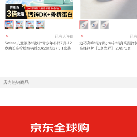
￥
￥
已有
人评价
已
Swisse儿童液体钙铁锌青少年补钙7月-12
迪巧高峰钙片青少年补钙身高蹭蹭长
岁助长高柠檬酸钙维d3k2效期27.3 1盒装
高峰钙片【1盒尝鲜】 20条*1盒
小试尝新 升级版骨桥液体钙 30条*1盒
店内热销商品