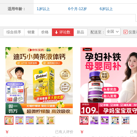
适用年龄：
1岁以上
6个月-12岁
6岁以上
全国
综合排序
销量
价格
评论数
新品
配送至：
仅显
￥
￥
已有
人评价
已