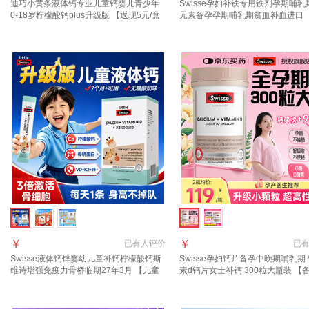
迪巧小黄条液体钙专业儿童钙婴儿青少年
Swisse孕妇补铁专用铁剂孕期哺乳
0-18岁柠檬酸钙plus升级版 【返现5元/盒
元素备孕孕期哺乳期贫血补血进口 【
+赠品】迪巧小黄条 20条*1盒
高效补铁】 30粒*1瓶 孕妇专用补
￥
￥
已有
人评价
已
Swisse液体钙锌婴幼儿童补钙柠檬酸钙斯
Swisse孕妇钙片备孕中晚期哺乳期
维诗增强免疫力骨桥临期27年3月 【儿童
素d钙片女士补钙 300粒大瓶装 【
液体钙】升级版骨桥钙 30条*1盒
期-哺乳钙】 300粒*1瓶