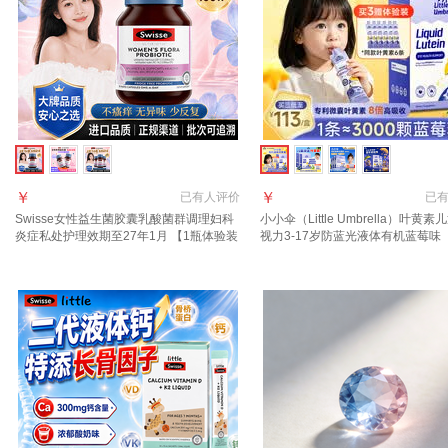
￥
￥
已有
人评价
已
Swisse女性益生菌胶囊乳酸菌群调理妇科
小小伞（Little Umbrella）叶黄
炎症私处护理效期至27年1月 【1瓶体验装
视力3-17岁防蓝光液体有机蓝莓味
专研女性益生菌】 30粒*1瓶
科技护眼】 30条*1盒