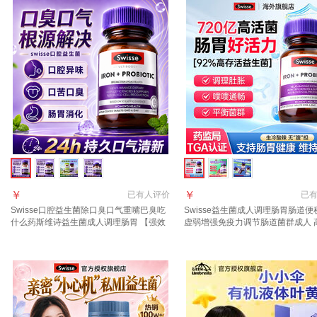
￥
￥
已有
人评价
已
Swisse口腔益生菌除口臭口气重嘴巴臭吃
Swisse益生菌成人调理肠胃肠道便
什么药斯维诗益生菌成人调理肠胃 【强效
虚弱增强免疫力调节肠道菌群成人 
除口臭】 30粒*1瓶 口腔益生菌
肠胃益生菌 30粒*1瓶