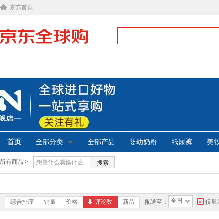
京东首页
首页
全部分类
全部产品
婴幼奶粉
纸尿裤
美
所有商品 >
搜索
全国
综合排序
销量
价格
评论数
新品
配送至：
仅显