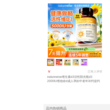
￥
已有
人评价
naturewise维生素d3活性阳光瓶d3
2000IU维他命d成人孕妇中老年补钙促钙
吸收 【5000IU】羟基d<20ng 90粒*1瓶
店内热销商品