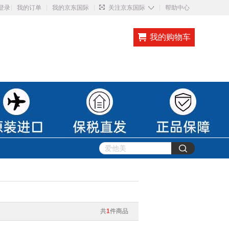
◇
登录
我的订单
我的京东国际
关注京东国际
帮助中心
我的购物车
共
1
件商品