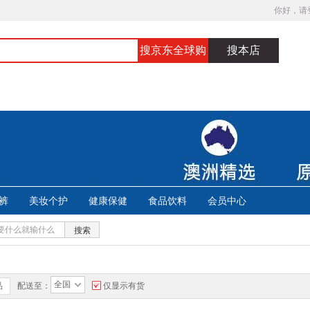
你好，请
搜京东全球购
搜本店
裤
美妆个护
健康保健
食品饮料
会员中心
搜索
全国
品
配送至：
仅显示有货