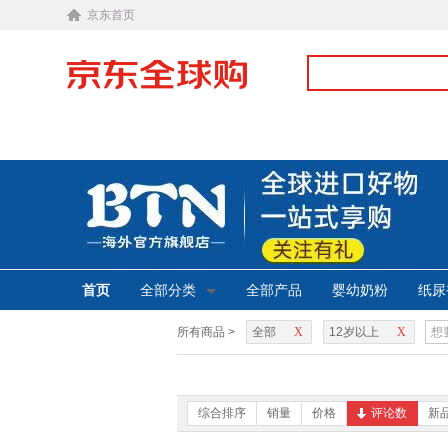
京东首页
首页
全部分类
全部产品
婴幼奶粉
纸尿
所有商品 >
全部
X
12岁以上
X
综合排序
销量
价格
评论数
新