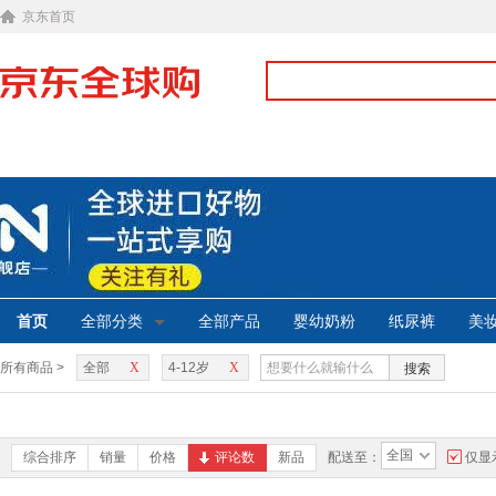
京东首页
首页
全部分类
全部产品
婴幼奶粉
纸尿裤
美
所有商品 >
全部
X
4-12岁
X
搜索
全国
综合排序
销量
价格
评论数
新品
配送至：
仅显