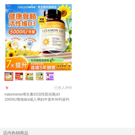
￥
已有
人评价
naturewise维生素d3活性阳光瓶d3
2000IU维他命d成人孕妇中老年补钙促钙
吸收 【5000IU】羟基d<20ng 90粒*1瓶
店内热销商品