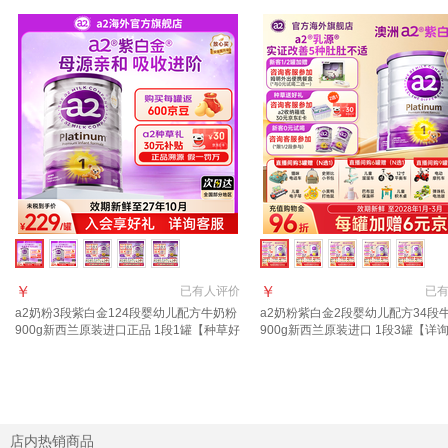
￥
￥
已有
人评价
已
a2奶粉3段紫白金124段婴幼儿配方牛奶粉
a2奶粉紫白金2段婴幼儿配方34段
900g新西兰原装进口正品 1段1罐【种草好
900g新西兰原装进口 1段3罐【详
礼+返京豆】
减63元】
店内热销商品