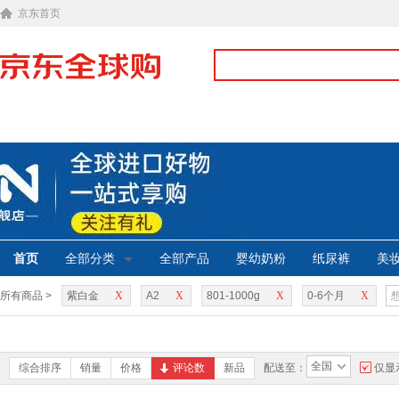
京东首页
首页
全部分类
全部产品
婴幼奶粉
纸尿裤
美
所有商品 >
紫白金
X
A2
X
801-1000g
X
0-6个月
X
全国
综合排序
销量
价格
评论数
新品
配送至：
仅显