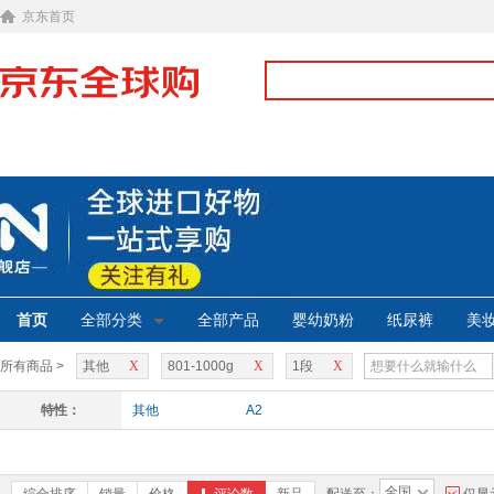
京东首页
首页
全部分类
全部产品
婴幼奶粉
纸尿裤
美
所有商品 >
其他
X
801-1000g
X
1段
X
特性：
其他
A2
全国