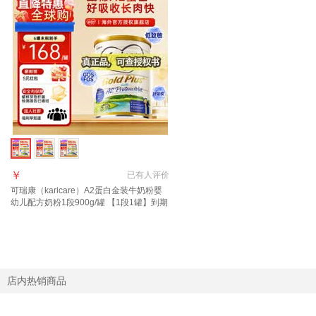
￥
已有
人评价
可瑞康（karicare）A2蛋白金装牛奶粉婴
幼儿配方奶粉1段900g/罐 【1段1罐】到期
27年7月
店内热销商品