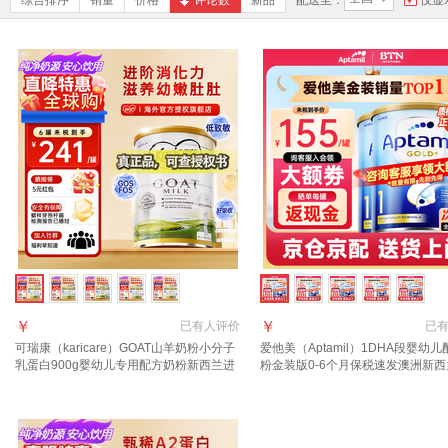
综合排序
销量
价格
评论数
新品
配送至：
仅显
￥
￥
已有
人评价
已
可瑞康（karicare）GOAT山羊奶粉小分子
爱他美（Aptamil）1DHA段婴幼
乳蛋白900g婴幼儿专用配方奶粉新西兰进
粉金装版0-6个月保税速发澳洲新
口 1段1罐 【27年7月到期】
进口 【咨询领大额1段3罐(0-6月)