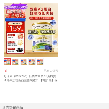
￥
已有
人评价
可瑞康（karicare）新西兰金装A2蛋白婴
幼儿牛奶粉新西兰原装进口 【3段1罐】保
质期27年7月
店内热销商品