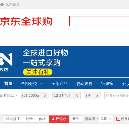
京东首页
首页
全部分类
全部产品
婴幼奶粉
纸尿裤
美
所有商品 >
801-1000g
X
12-24个月
X
3段
X
全国
综合排序
销量
价格
评论数
新品
配送至：
仅显