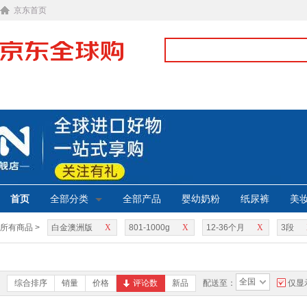
京东首页
首页
全部分类
全部产品
婴幼奶粉
纸尿裤
美
所有商品 >
白金澳洲版
X
801-1000g
X
12-36个月
X
3段
全国
综合排序
销量
价格
评论数
新品
配送至：
仅显