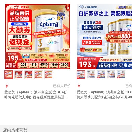
￥
￥
已有
人评价
已
爱他美（Aptamil）澳洲白金版 含DHA段
爱他美（Aptamil）澳洲白金版12D
叶黄素婴幼儿牛奶粉保税新西兰原装进口
黄素婴幼儿配方奶粉铂金装0-6月90
3段1罐【领劵抄底价 晒单叠享返现】效期
西兰 3段 900g 2罐 【送货上门 
28年4月
店内热销商品