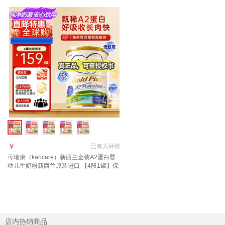
￥
已有
人评价
可瑞康（karicare）新西兰金装A2蛋白婴
幼儿牛奶粉新西兰原装进口 【4段1罐】保
质期27年9月
店内热销商品