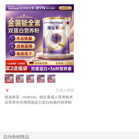
￥
已有
人评价
纽迪希亚（nutricia）能全素成人营养粉术
后营养补充增强免疫力蛋白粉肠内营养粉
金装 【入会享好礼询客服】能全素升级版
335g*1罐
店内热销商品