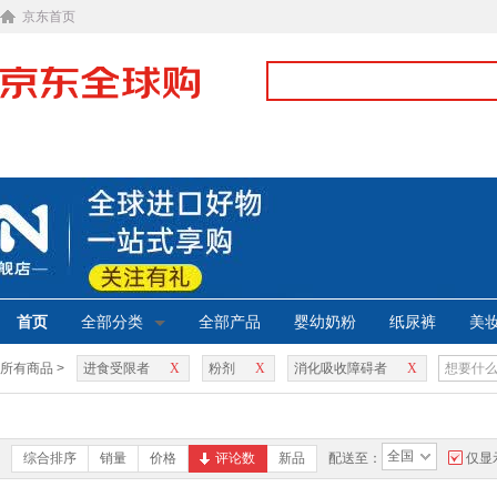
京东首页
首页
全部分类
全部产品
婴幼奶粉
纸尿裤
美
所有商品 >
进食受限者
X
粉剂
X
消化吸收障碍者
X
全国
综合排序
销量
价格
评论数
新品
配送至：
仅显