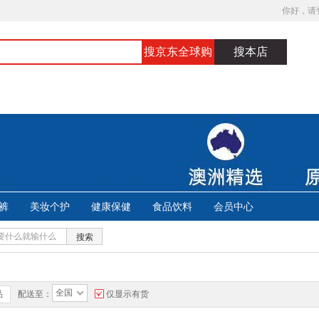
你好，请
搜京东全球购
搜本店
裤
美妆个护
健康保健
食品饮料
会员中心
搜索
全国
品
配送至：
仅显示有货