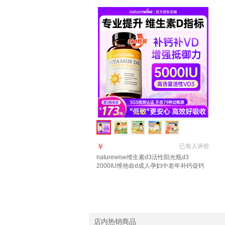
￥
已有
人评价
naturewise维生素d3活性阳光瓶d3
2000IU维他命d成人孕妇中老年补钙促钙
吸收 【5000IU 1年量】羟基D<20 360粒
*1瓶
店内热销商品