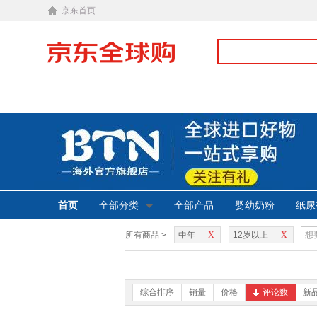
京东首页
首页
全部分类
全部产品
婴幼奶粉
纸尿
所有商品 >
中年
X
12岁以上
X
综合排序
销量
价格
评论数
新