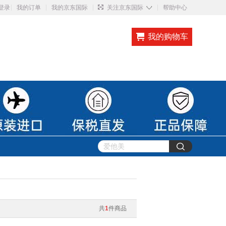
◇
登录
我的订单
我的京东国际
关注京东国际
帮助中心
我的购物车
共
1
件商品