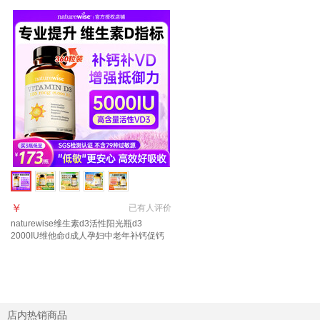
￥
已有
人评价
naturewise维生素d3活性阳光瓶d3
2000IU维他命d成人孕妇中老年补钙促钙
吸收 【5000IU 1年量】羟基D<20 360粒
*1瓶
店内热销商品