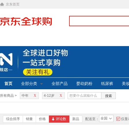
京东首页
首页
全部分类
全部产品
婴幼奶粉
纸尿裤
美
所有商品 >
中年
X
4-12岁
X
搜索
全国
综合排序
销量
价格
评论数
新品
配送至：
仅显