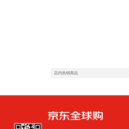
店内热销商品