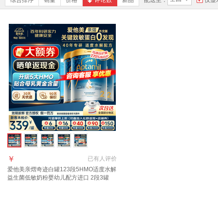
综合排序
销量
价格
评论数
新品
配送至：
仅显
￥
已有
人评价
爱他美亲熠奇迹白罐123段5HMO适度水解
益生菌低敏奶粉婴幼儿配方进口 2段3罐
【过敏无忧退】 800g*3罐 【新版】