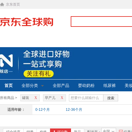
京东首页
首页
全部分类
全部产品
婴幼奶粉
纸尿裤
美
所有商品 >
罐装
X
早产儿
X
搜索
适用年龄：
0-12个月
12-36个月
全国