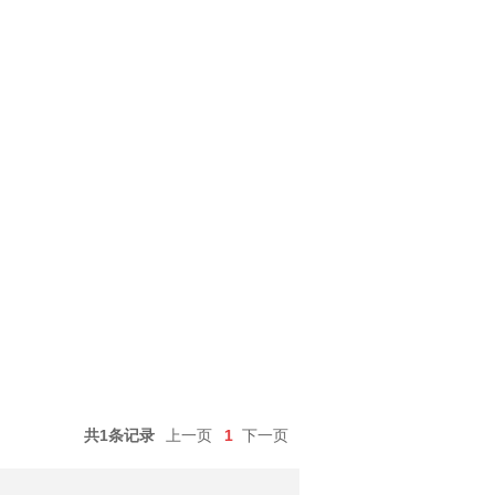
共1条记录
上一页
1
下一页