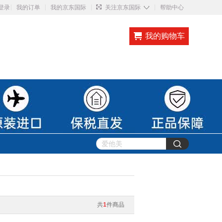
◇
登录
我的订单
我的京东国际
关注京东国际
帮助中心
我的购物车
共
1
件商品