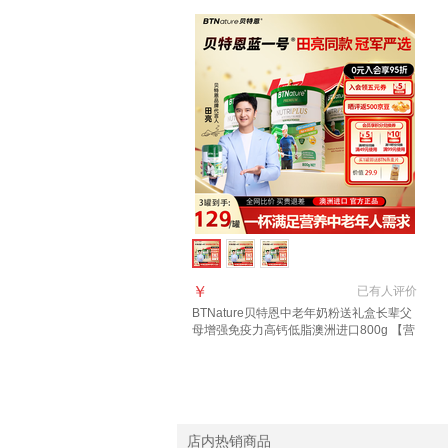
￥
已有
人评价
BTNature贝特恩中老年奶粉送礼盒长辈父
母增强免疫力高钙低脂澳洲进口800g 【营
养全面送礼优选】牛奶粉3罐
店内热销商品