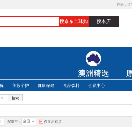
你好，请
搜京东全球购
搜本店
裤
美妆个护
健康保健
食品饮料
会员中心
搜索
全国
品
配送至：
仅显示有货