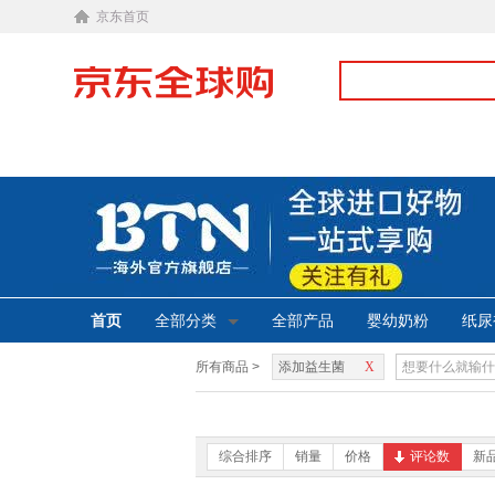
京东首页
首页
全部分类
全部产品
婴幼奶粉
纸尿
所有商品 >
添加益生菌
X
综合排序
销量
价格
评论数
新