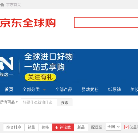
京东首页
首页
全部分类
全部产品
婴幼奶粉
纸尿裤
美
所有商品 >
搜索
全国
综合排序
销量
价格
评论数
新品
配送至：
仅显