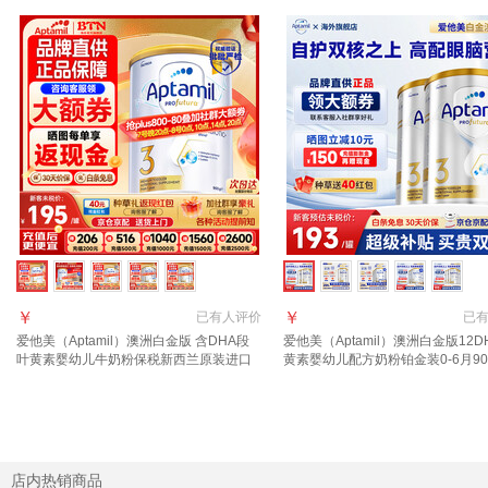
￥
￥
已有
人评价
已
爱他美（Aptamil）澳洲白金版 含DHA段
爱他美（Aptamil）澳洲白金版12D
叶黄素婴幼儿牛奶粉保税新西兰原装进口
黄素婴幼儿配方奶粉铂金装0-6月90
3段1罐【领劵抄底价 晒单叠享返现】效期
西兰 3段 900g 2罐 【送货上门 
28年4月
店内热销商品