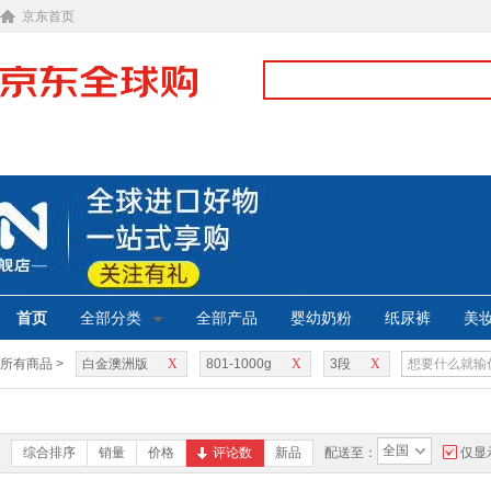
京东首页
首页
全部分类
全部产品
婴幼奶粉
纸尿裤
美
所有商品 >
白金澳洲版
X
801-1000g
X
3段
X
全国
综合排序
销量
价格
评论数
新品
配送至：
仅显