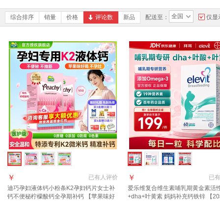
全国
综合排序
销量
价格
评论数
新品
配送至：
仅显
￥
￥
已有
人评价
已
迪巧孕妇液体钙小粉条K2孕妇钙片女士补
爱乐维复合维生素哺乳期黄金素活
钙不便秘柠檬酸钙全孕期补钙 【苹果味好
+dha+叶黄素 妈妈补充钙铁锌 【2
吞服 晒图领返现】孕妇液体钙 20条*2盒
健康呵护】提升母乳营养 60粒*1盒