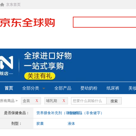
京东首页
首页
全部分类
全部产品
婴幼奶粉
纸尿裤
美
所有商品 >
盒装
X
哺乳期
X
搜索
是否保健食品：
营养膳食补充剂（非食健字）
机能食品（非食健字）
剂型：
胶囊
液体