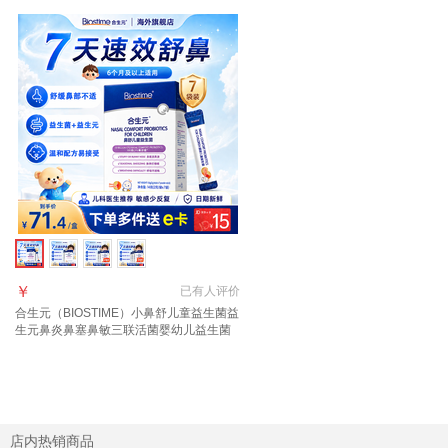
￥
已有
人评价
合生元（BIOSTIME）小鼻舒儿童益生菌益
生元鼻炎鼻塞鼻敏三联活菌婴幼儿益生菌
粉 合生元鼻舒益生菌【7天试用装】 7袋*1
盒
店内热销商品