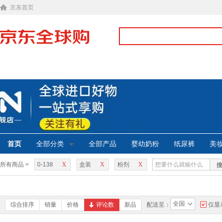
京东首页
首页
全部分类
全部产品
婴幼奶粉
纸尿裤
美
所有商品 >
0-138
X
盒装
X
粉剂
X
全国
综合排序
销量
价格
评论数
新品
配送至：
仅显