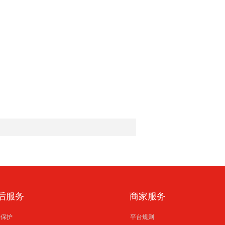
后服务
商家服务
格保护
平台规则