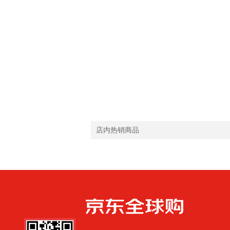
店内热销商品