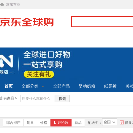
京东首页
首页
全部分类
全部产品
婴幼奶粉
纸尿裤
美
所有商品 >
搜索
全国
综合排序
销量
价格
评论数
新品
配送至：
仅显