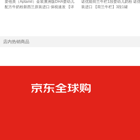
爱他美（Aptamil）金装澳洲版DHA婴幼儿
诺优能荷兰牛栏1段婴幼儿奶粉 诺
配方牛奶粉新西兰原装进口 保税速发 【详
装进口 【荷兰牛栏】3段1罐
询新客礼+首罐0元试喝】3段1罐 效期至27
年11月
店内热销商品