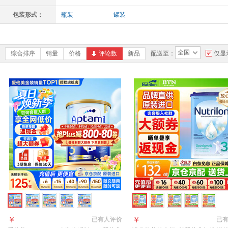
包装形式：
瓶装
罐装
全国
综合排序
销量
价格
评论数
新品
配送至：
仅显
￥
￥
已有
人评价
已