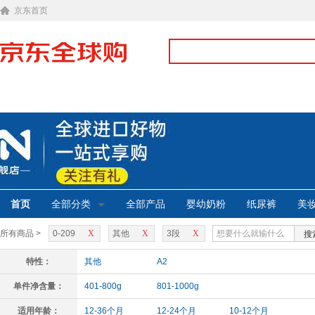
京东首页
首页
全部分类
全部产品
婴幼奶粉
纸尿裤
美
所有商品 >
0-209
X
其他
X
3段
X
搜
特性：
其他
A2
单件净含量：
401-800g
801-1000g
适用年龄：
12-36个月
12-24个月
10-12个月