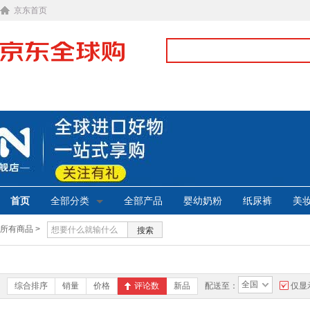
京东首页
首页
全部分类
全部产品
婴幼奶粉
纸尿裤
美
所有商品 >
搜索
全国
综合排序
销量
价格
评论数
新品
配送至：
仅显