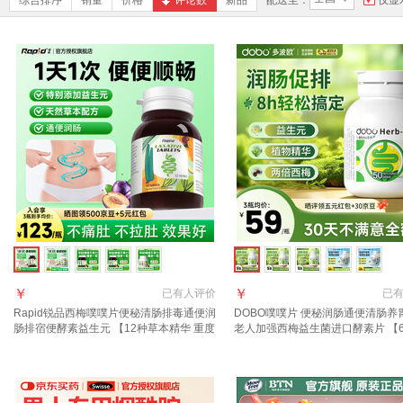
综合排序
销量
价格
评论数
新品
配送至：
仅显
￥
￥
已有
人评价
已
Rapid锐品西梅噗噗片便秘清肠排毒通便润
DOBO噗噗片 便秘润肠通便清肠养
肠排宿便酵素益生元 【12种草本精华 重度
老人加强西梅益生菌进口酵素片 【
便秘选择】 80粒*1瓶
本萃取】速爽瓶噗噗片 50粒*2瓶