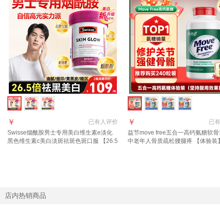
￥
￥
已有
人评价
已
Swisse烟酰胺男士专用美白维生素e淡化
益节move free五合一高钙氨糖软
黑色维生素c美白淡斑祛斑色斑口服 【26.5
中老年人骨质疏松腰腿疼 【体验装
倍褪黑升级烟酰胺】 30粒*1瓶
氨糖 80粒*1瓶 【可吃20天】
店内热销商品