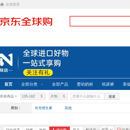
京东首页
首页
全部分类
全部产品
婴幼奶粉
纸尿裤
美
所有商品 >
135-162
X
片剂
X
搜索
类别：
补充维生素
其他
全国