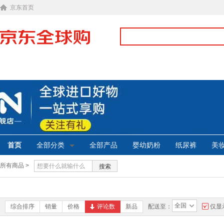
京东首页
首页
全部分类
全部产品
婴幼奶粉
纸尿裤
美
所有商品 >
搜索
全国
综合排序
销量
价格
评论数
新品
配送至：
仅显