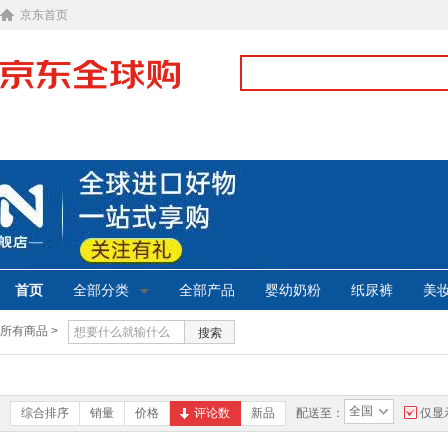
京东首页
首页
全部分类
全部产品
婴幼奶粉
纸尿裤
美
所有商品 >
搜索
全国
综合排序
销量
价格
评论数
新品
配送至：
仅显