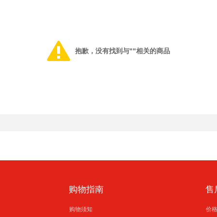
抱歉，没有找到与"
"相关的商品
购物指南
售
购物须知
价