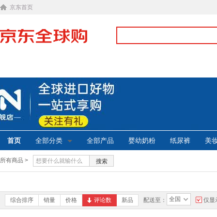
京东首页
首页
全部分类
全部产品
婴幼奶粉
纸尿裤
美
所有商品 >
搜索
全国
综合排序
销量
价格
评论数
新品
配送至：
仅显