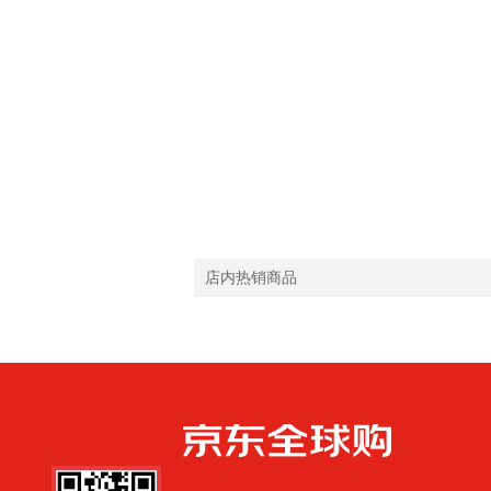
店内热销商品