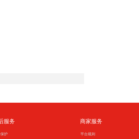
后服务
商家服务
格保护
平台规则