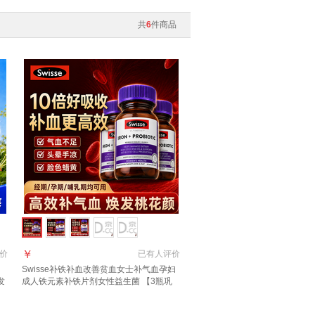
共
6
件商品
￥
价
已有
人评价
Swisse补铁补血改善贫血女士补气血孕妇
发
成人铁元素补铁片剂女性益生菌 【3瓶巩
0
固装-稳定血值】铁+益生菌 30粒*3瓶