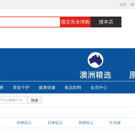
你好，请
搜京东全球购
搜本店
裤
美妆个护
健康保健
食品饮料
会员中心
搜索
上
20岁以上
12岁以上
50岁以上
4-12岁