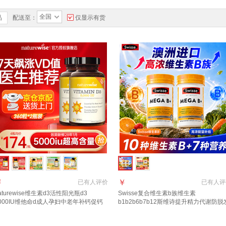
全国
品
配送至：
仅显示有货
￥
￥
已有
人评价
已有
人评
aturewise维生素d3活性阳光瓶d3
Swisse复合维生素b族维生素
000IU维他命d成人孕妇中老年补钙促钙
b1b2b6b7b12斯维诗提升精力代谢防脱
收 【5000IU】全家同补囤货装 360粒*2
溃疡 【2瓶立减20元】高浓维生素B族 6
瓶
粒*2瓶