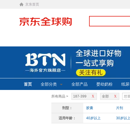
京东首页
首页
全部分类
全部产品
婴幼奶粉
纸尿
所有商品 >
187-399
X
全部
X
剂型：
胶囊
片剂
适用年龄：
40岁以上
30岁以