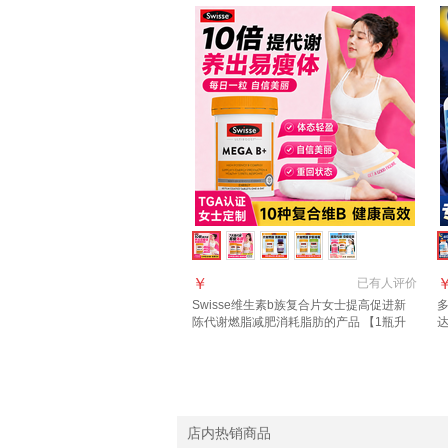
￥
已有
人评价
Swisse维生素b族复合片女士提高促进新
陈代谢燃脂减肥消耗脂肪的产品 【1瓶升
级版 效果更好】女士维生素b族 60粒*1瓶
高
店内热销商品