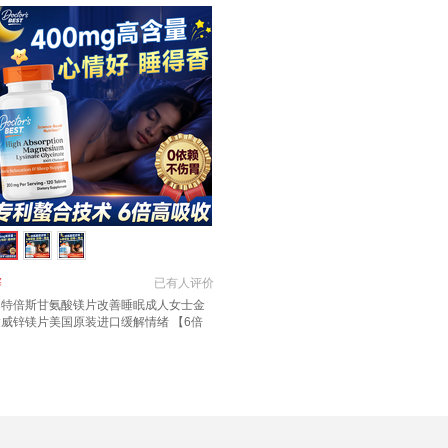
￥
已有
人评价
多特倍斯甘氨酸镁片改善睡眠成人女士金
达威锌镁片美国原装进口缓解情绪 【6倍
吸收 自然好眠】甘氨酸镁 120粒*1瓶