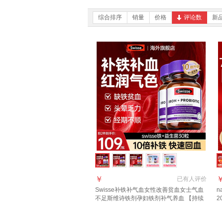
综合排序
销量
价格
评论数
新
￥
已有
人评价
Swisse补铁补气血女性改善贫血女士气血
n
不足斯维诗铁剂孕妇铁剂补气养血 【持续
2
调理 好气色 】到手109/瓶 30粒*2瓶 补铁
吸
片