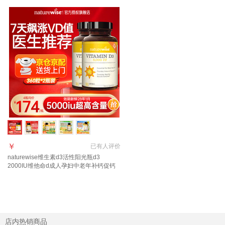
￥
已有
人评价
naturewise维生素d3活性阳光瓶d3
2000IU维他命d成人孕妇中老年补钙促钙
吸收 【5000IU】全家同补囤货装 360粒*2
瓶
店内热销商品