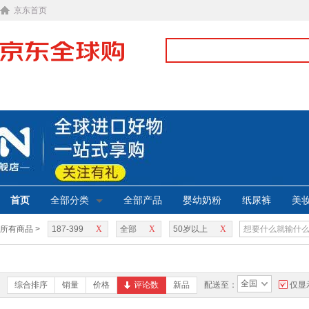
京东首页
首页
全部分类
全部产品
婴幼奶粉
纸尿裤
美
所有商品 >
187-399
X
全部
X
50岁以上
X
全国
综合排序
销量
价格
评论数
新品
配送至：
仅显