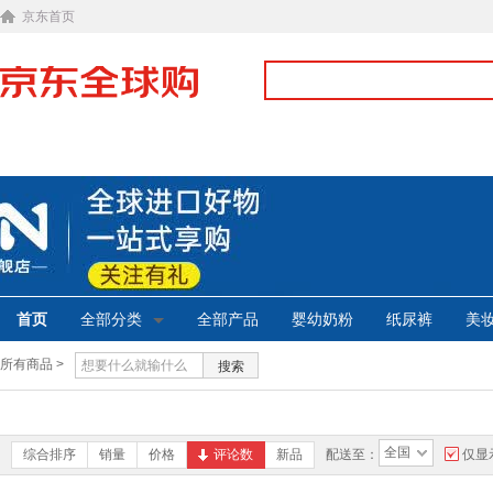
京东首页
首页
全部分类
全部产品
婴幼奶粉
纸尿裤
美
所有商品 >
搜索
全国
综合排序
销量
价格
评论数
新品
配送至：
仅显