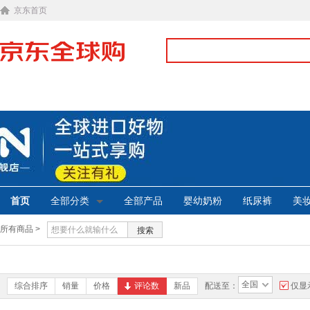
京东首页
首页
全部分类
全部产品
婴幼奶粉
纸尿裤
美
所有商品 >
搜索
全国
综合排序
销量
价格
评论数
新品
配送至：
仅显