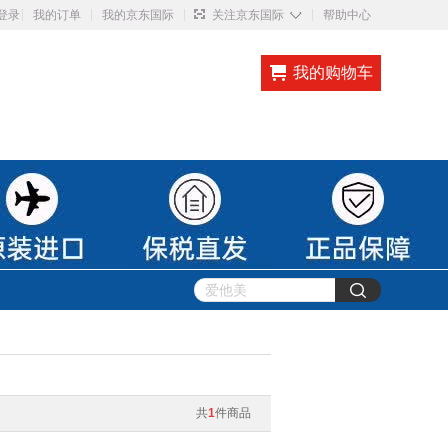
◇
登录
我的订单
我的京东国际
关注京东国际
帮助中心
我的购物车
共
1
件商品