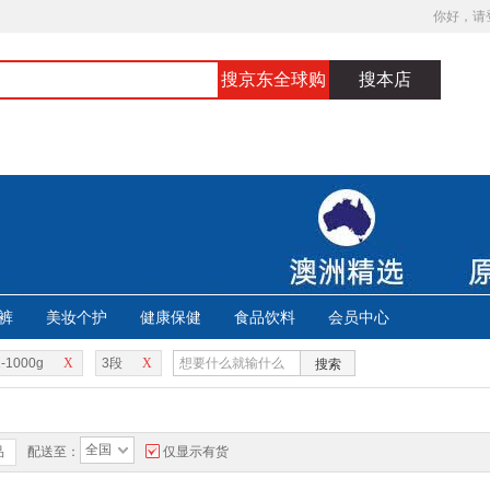
你好，请
搜京东全球购
搜本店
裤
美妆个护
健康保健
食品饮料
会员中心
-1000g
X
3段
X
搜索
全国
品
配送至：
仅显示有货