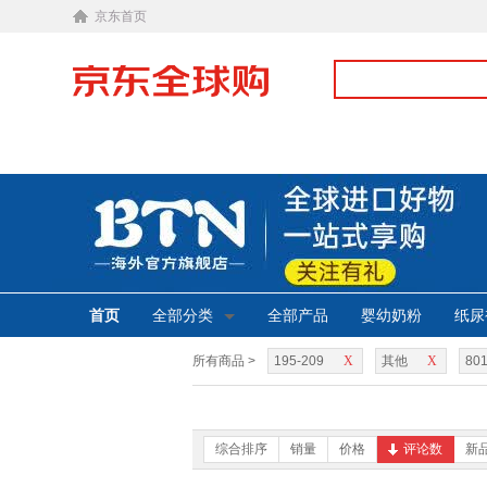
京东首页
首页
全部分类
全部产品
婴幼奶粉
纸尿
所有商品 >
195-209
X
其他
X
801
综合排序
销量
价格
评论数
新