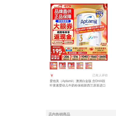
￥
已有
人评价
爱他美（Aptamil）澳洲白金版 含DHA段
叶黄素婴幼儿牛奶粉保税新西兰原装进口
3段1罐【领劵抄底价 晒单叠享返现】效期
28年4月
店内热销商品