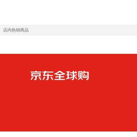
3段1罐【领劵抄底价 晒单叠享返现】效期
月
28年4月
店内热销商品