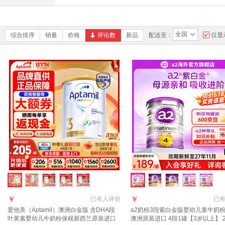
全国
综合排序
销量
价格
评论数
新品
配送至：
仅显
￥
￥
已有
人评价
已
爱他美（Aptamil）澳洲白金版 含DHA段
a2奶粉3段紫白金版婴幼儿童牛奶粉9
叶黄素婴幼儿牛奶粉保税新西兰原装进口
澳洲原装进口 4段1罐【3岁以上】 2