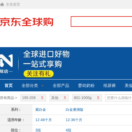
京东首页
首页
全部分类
全部产品
婴幼奶粉
纸尿裤
美
所有商品 >
195-209
X
其他
X
801-1000g
X
系列：
紫白金
白金澳洲版
适用年龄：
12-48个月
12-36个月
段位：
3段
4段