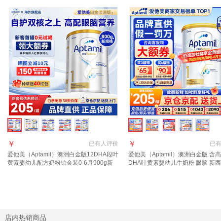
￥
￥
已有
人评价
已
爱他美（Aptamil）澳洲白金版12DHA段叶
爱他美（Aptamil）澳洲白金版 含
黄素婴幼儿配方奶粉铂金装0-6月900g新
DHA叶黄素婴幼儿牛奶粉 眼脑 新
西兰 1段 800g 1罐 【效期至27年7-12月】
进口 1段 1罐 800g 【晒单每罐返
年3月
店内热销商品