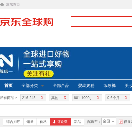
京东首页
首页
全部分类
全部产品
婴幼奶粉
纸尿裤
美
所有商品 >
216-245
X
其他
X
801-1000g
X
0-6个月
X
全国
综合排序
销量
价格
评论数
新品
配送至：
仅显