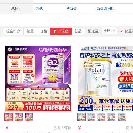
系列：
其他
紫白金
白金澳洲版
全国
综合排序
销量
价格
评论数
新品
配送至：
仅显
￥
￥
已有
人评价
已