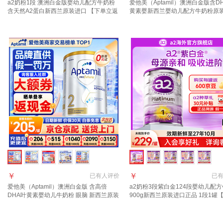
a2奶粉1段 澳洲白金版婴幼儿配方牛奶粉
爱他美（Aptamil）澳洲白金版含D
含天然A2蛋白新西兰原装进口 【下单立返
黄素婴新西兰婴幼儿配方牛奶粉原
600京豆 多买多返】a2奶粉1段1罐
1段【官方正品 多买多返现】效期2
￥
￥
已有
人评价
已
爱他美（Aptamil）澳洲白金版 含高倍
a2奶粉3段紫白金124段婴幼儿配
DHA叶黄素婴幼儿牛奶粉 眼脑 新西兰原装
900g新西兰原装进口正品 1段1罐
进口 2段 800g 1罐 【多买多返现】效期28
礼+返京豆】
年4月