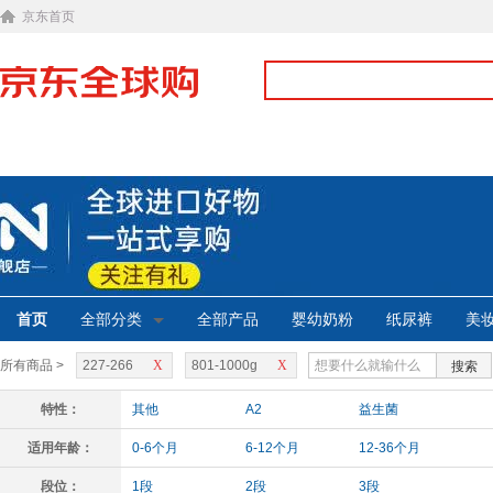
京东首页
首页
全部分类
全部产品
婴幼奶粉
纸尿裤
美
所有商品 >
227-266
X
801-1000g
X
搜索
特性：
其他
A2
益生菌
适用年龄：
0-6个月
6-12个月
12-36个月
段位：
1段
2段
3段